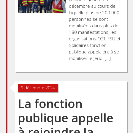
décembre au cours de
laquelle plus de 200 000
personnes se sont
mobilisées dans plus de
180 manifestations, les
organisations CGT, FSU et
Solidaires fonction
publique appelaient à se
mobiliser le jeudi […]
Posts
9 décembre 2024
navigation
La fonction
publique appelle
à rejoindre la