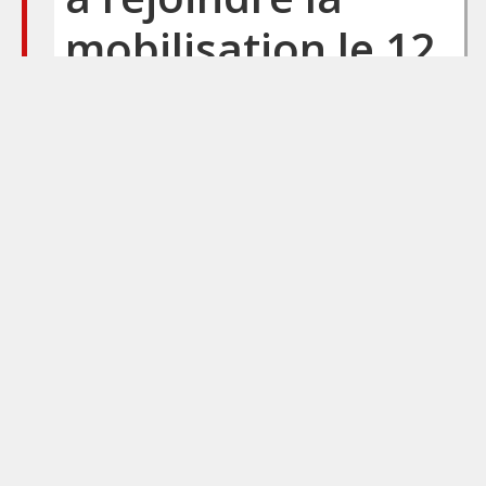
mobilisation le 12
décembre
Considérant le succès de
la mobilisation du 5
décembre au cours de
laquelle plus de 200 000
personnes se sont
mobilisées dans plus de
180 manifestations, les
organisations CGT, FSU et
Solidaires fonction
publique appellent les
agent·es publics à se […]