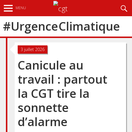
Aller
Recherche
MENU
au
contenu
#
Urgence Climatique
principal
3 juillet 2026
Canicule au
travail : partout
la CGT tire la
sonnette
d’alarme